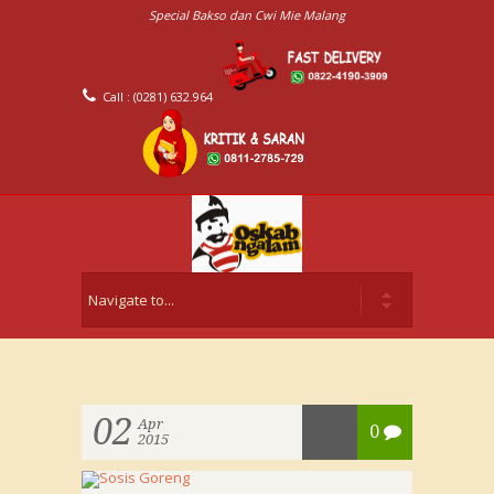
Special Bakso dan Cwi Mie Malang
Call : (0281) 632.964
02
Apr
0
2015