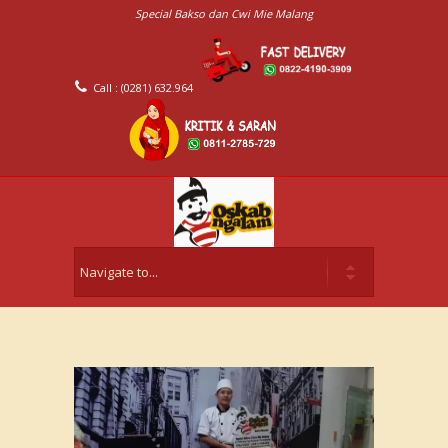
Special Bakso dan Cwi Mie Malang
Call : (0281) 632.964